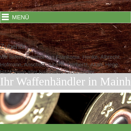
MENÜ
Zubehör
Wir liefern Zubehör von Frankonia, Henke, Albrecht,
Hofmann, Anschütz, Alberts, Herbertz, Akah, Hege,
H&N sowie aller Namhafter Großhändler.
Ihr Waffenhändler in Mainh