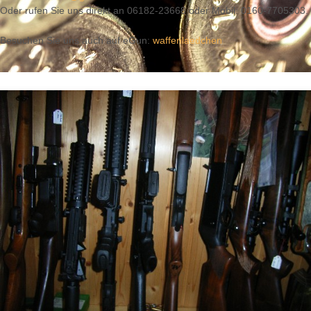
Oder rufen Sie uns direkt an 06182-23668 oder Mobil: 0160-7705303.
Besuchen Sie uns auch auf eGun:
waffenlaedchen
Sportwaffen
Jagdwaffen
Sammlerwaffen