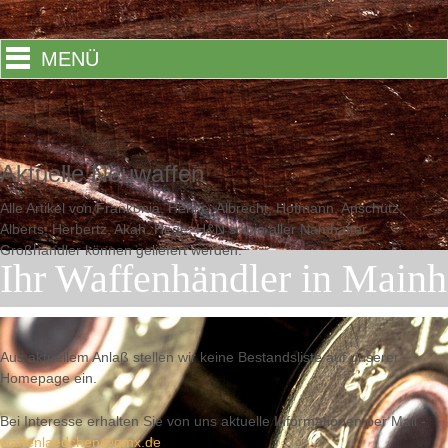
MENÜ
Aktuelle Neuwaffen
Alle Artikel von Frankonia, Henke, Albrecht, Hofmann, Anschütz,
Alberts, Herbertz, Akah, Hege, H&N sowie aller Namhafter
Großhändler können geliefert werden.
Ihr Waffenhändler in Mainh
Aus aktuellem Anlaß stellen wir keine Bestandsliste auf unserer
Homepage ein.
Bei Interesse erhalten Sie von uns aktuelle Informationen per Mail -
waffenlaedchen@gmx.de