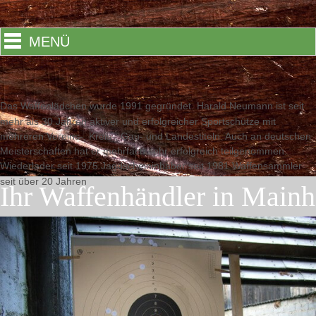
MENÜ
Das Waffenlädchen wurde 1991 gegründet. Harald Neumann ist seit
mehr als 30 Jahren aktiver und erfolgreicher Sportschütze mit
mehreren Vereins-, Kreis-, Gau- und Landestiteln. Auch an deutschen
Meisterschaften hat er mehrfach sehr erfolgreich teilgenommen.
Wiederlader seit 1975 Jagdscheininhaber seit 1981 Waffensammler
seit über 20 Jahren
Ihr Waffenhändler in Mainh